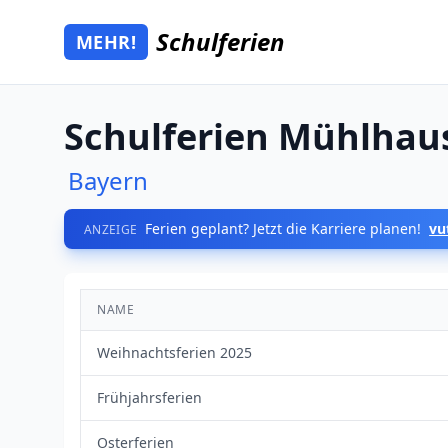
Zum Hauptinhalt springen
Schulferien
MEHR!
Mehr Schulferien
Schulferien Mühlhau
Bayern
Ferien geplant? Jetzt die Karriere planen!
vu
ANZEIGE
NAME
Weihnachtsferien 2025
Frühjahrsferien
Osterferien