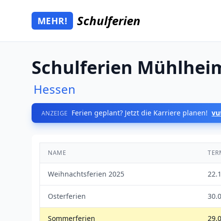
Zum Hauptinhalt springen
Schulferien
MEHR!
Mehr Schulferien
Schulferien Mühlhei
Hessen
Ferien geplant? Jetzt die Karriere planen!
vu
ANZEIGE
NAME
TER
Weihnachtsferien 2025
22.
Osterferien
30.0
Sommerferien
29.0