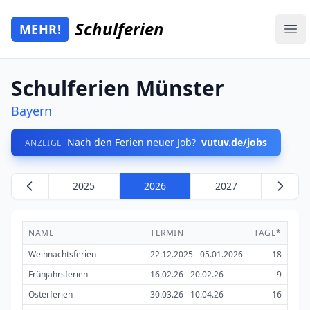
Zum Hauptinhalt springen
Schulferien
MEHR!
Mehr Schulferien
Ope
Schulferien Münster
Bayern
Nach den Ferien neuer Job?
vutuv.de/jobs
ANZEIGE
2025
2026
2027
NAME
TERMIN
TAGE*
Weihnachtsferien
22.12.2025 - 05.01.2026
18
Frühjahrsferien
16.02.26 - 20.02.26
9
Osterferien
30.03.26 - 10.04.26
16