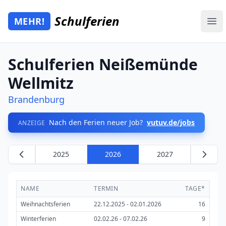
Zum Hauptinhalt springen
Schulferien
MEHR!
Mehr Schulferien
Ope
Schulferien Neißemünde
Wellmitz
Brandenburg
Nach den Ferien neuer Job?
vutuv.de/jobs
ANZEIGE
2025
2026
2027
NAME
TERMIN
TAGE*
Weihnachtsferien
22.12.2025 - 02.01.2026
16
Winterferien
02.02.26 - 07.02.26
9