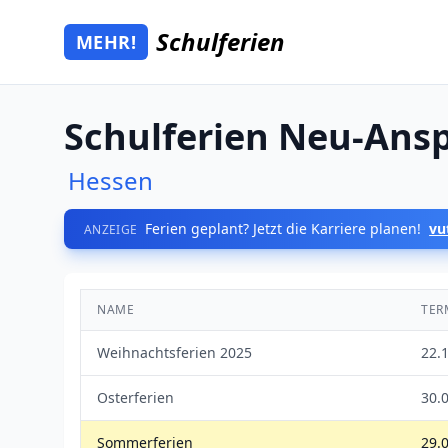
Zum Hauptinhalt springen
Schulferien
MEHR!
Mehr Schulferien
Schulferien Neu-Ans
Hessen
Ferien geplant? Jetzt die Karriere planen!
vu
ANZEIGE
NAME
TER
Weihnachtsferien 2025
22.
Osterferien
30.0
Sommerferien
29.0