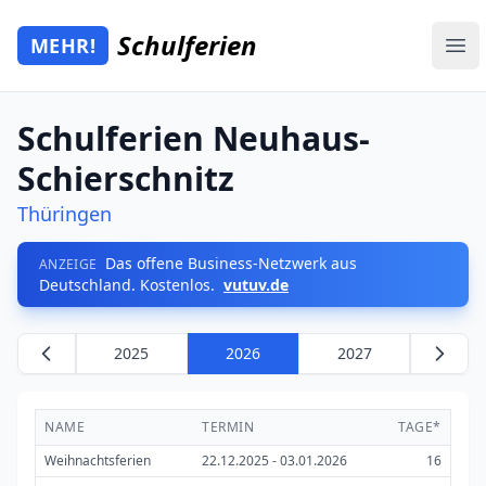
Zum Hauptinhalt springen
Schulferien
MEHR!
Mehr Schulferien
Ope
Schulferien Neuhaus-
Schierschnitz
Thüringen
Das offene Business-Netzwerk aus
ANZEIGE
Deutschland. Kostenlos.
vutuv.de
2025
2026
2027
NAME
TERMIN
TAGE*
Weihnachtsferien
22.12.2025 - 03.01.2026
16