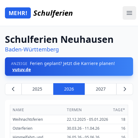
Zum Hauptinhalt springen
Schulferien
MEHR!
Mehr Schulferien
Ope
Schulferien Neuhausen
Baden-Württemberg
Ferien geplant? Jetzt die Karriere planen!
ANZEIGE
vutuv.de
2025
2026
2027
NAME
TERMIN
TAGE*
Weihnachtsferien
22.12.2025 - 05.01.2026
18
Osterferien
30.03.26 - 11.04.26
16
Himmelfahrt- und
26.05.26 - 05.06.26
16