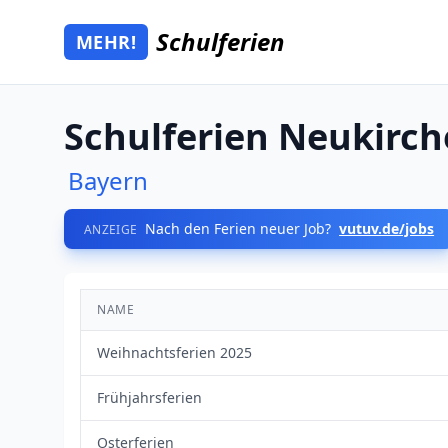
Zum Hauptinhalt springen
Schulferien
MEHR!
Mehr Schulferien
Schulferien Neukirch
Bayern
Nach den Ferien neuer Job?
vutuv.de/jobs
ANZEIGE
NAME
Weihnachtsferien 2025
Frühjahrsferien
Osterferien