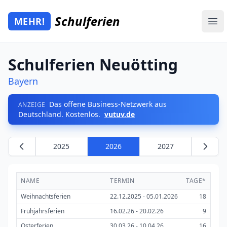
Zum Hauptinhalt springen
Schulferien
MEHR!
Mehr Schulferien
Ope
Schulferien Neuötting
Bayern
Das offene Business-Netzwerk aus
ANZEIGE
Deutschland. Kostenlos.
vutuv.de
2025
2026
2027
NAME
TERMIN
TAGE*
Weihnachtsferien
22.12.2025 - 05.01.2026
18
Frühjahrsferien
16.02.26 - 20.02.26
9
Osterferien
30.03.26 - 10.04.26
16