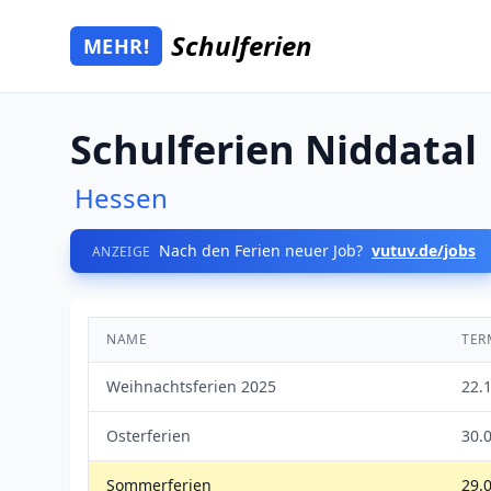
Zum Hauptinhalt springen
Schulferien
MEHR!
Mehr Schulferien
Schulferien Niddatal
Hessen
Nach den Ferien neuer Job?
vutuv.de/jobs
ANZEIGE
NAME
TER
Weihnachtsferien 2025
22.
Osterferien
30.0
Sommerferien
29.0