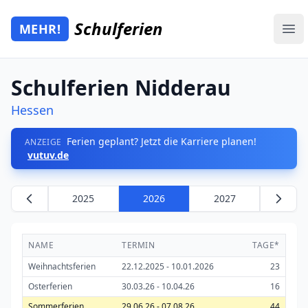
Zum Hauptinhalt springen
Schulferien
MEHR!
Mehr Schulferien
Ope
Schulferien Nidderau
Hessen
Ferien geplant? Jetzt die Karriere planen!
ANZEIGE
vutuv.de
2025
2026
2027
NAME
TERMIN
TAGE*
Weihnachtsferien
22.12.2025 - 10.01.2026
23
Osterferien
30.03.26 - 10.04.26
16
Sommerferien
29.06.26 - 07.08.26
44