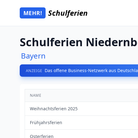
Zum Hauptinhalt springen
Schulferien
MEHR!
Mehr Schulferien
Schulferien Niedern
Bayern
Das offene Business-Netzwerk aus Deutschla
ANZEIGE
NAME
Weihnachtsferien 2025
Frühjahrsferien
Osterferien