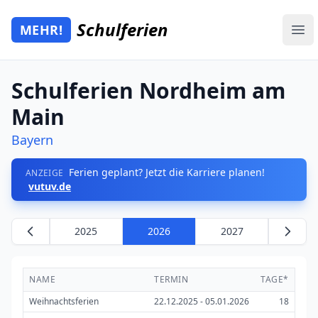
Zum Hauptinhalt springen
Schulferien
MEHR!
Mehr Schulferien
Ope
Schulferien Nordheim am
Main
Bayern
Ferien geplant? Jetzt die Karriere planen!
ANZEIGE
vutuv.de
2025
2026
2027
NAME
TERMIN
TAGE*
Weihnachtsferien
22.12.2025 - 05.01.2026
18