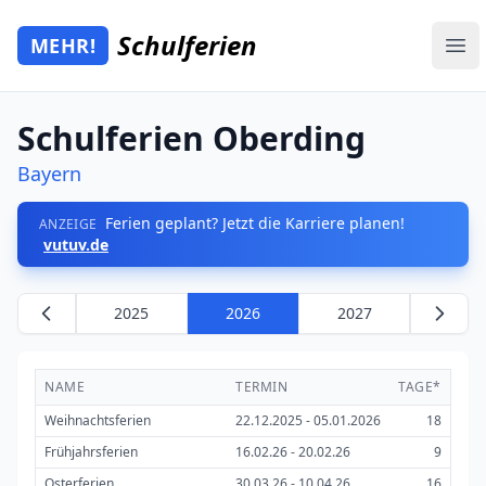
Zum Hauptinhalt springen
Schulferien
MEHR!
Mehr Schulferien
Ope
Schulferien Oberding
Bayern
Ferien geplant? Jetzt die Karriere planen!
ANZEIGE
vutuv.de
2025
2026
2027
NAME
TERMIN
TAGE*
Weihnachtsferien
22.12.2025 - 05.01.2026
18
Frühjahrsferien
16.02.26 - 20.02.26
9
Osterferien
30.03.26 - 10.04.26
16