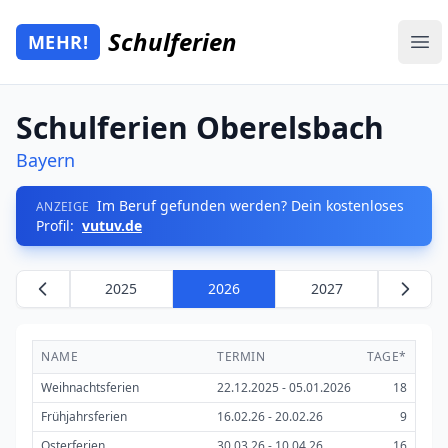
Zum Hauptinhalt springen
Schulferien
MEHR!
Mehr Schulferien
Ope
Schulferien Oberelsbach
Bayern
Im Beruf gefunden werden? Dein kostenloses
ANZEIGE
Profil:
vutuv.de
2025
2026
2027
NAME
TERMIN
TAGE*
Weihnachtsferien
22.12.2025 - 05.01.2026
18
Frühjahrsferien
16.02.26 - 20.02.26
9
Osterferien
30.03.26 - 10.04.26
16