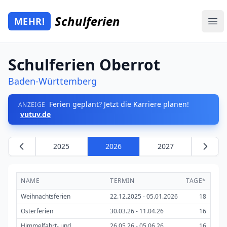
Zum Hauptinhalt springen
Schulferien
MEHR!
Mehr Schulferien
Ope
Schulferien Oberrot
Baden-Württemberg
Ferien geplant? Jetzt die Karriere planen!
ANZEIGE
vutuv.de
2025
2026
2027
NAME
TERMIN
TAGE*
Weihnachtsferien
22.12.2025 - 05.01.2026
18
Osterferien
30.03.26 - 11.04.26
16
Himmelfahrt- und
26.05.26 - 05.06.26
16