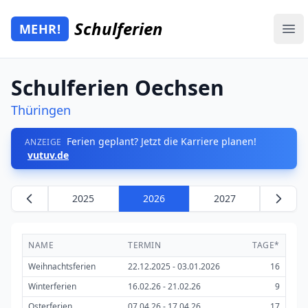
Zum Hauptinhalt springen
Schulferien
MEHR!
Mehr Schulferien
Ope
Schulferien Oechsen
Thüringen
Ferien geplant? Jetzt die Karriere planen!
ANZEIGE
vutuv.de
2025
2026
2027
NAME
TERMIN
TAGE*
Weihnachtsferien
22.12.2025 - 03.01.2026
16
Winterferien
16.02.26 - 21.02.26
9
Osterferien
07.04.26 - 17.04.26
17