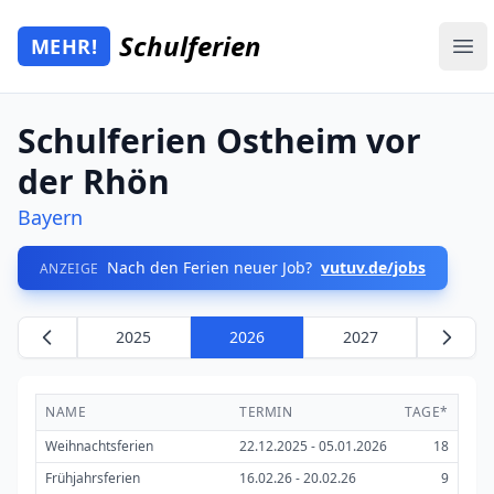
Zum Hauptinhalt springen
Schulferien
MEHR!
Mehr Schulferien
Ope
Schulferien Ostheim vor
der Rhön
Bayern
Nach den Ferien neuer Job?
vutuv.de/jobs
ANZEIGE
2025
2026
2027
NAME
TERMIN
TAGE*
Weihnachtsferien
22.12.2025 - 05.01.2026
18
Frühjahrsferien
16.02.26 - 20.02.26
9