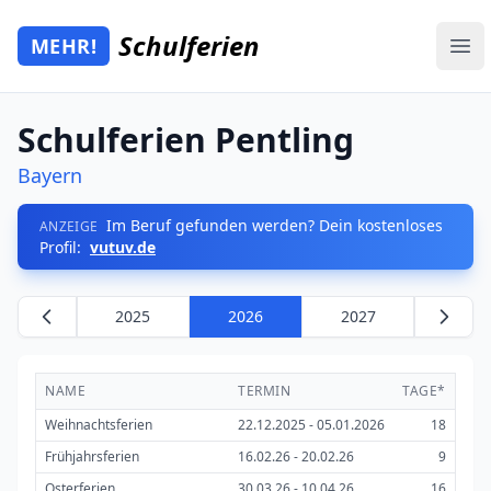
Zum Hauptinhalt springen
Schulferien
MEHR!
Mehr Schulferien
Ope
Schulferien Pentling
Bayern
Im Beruf gefunden werden? Dein kostenloses
ANZEIGE
Profil:
vutuv.de
2025
2026
2027
NAME
TERMIN
TAGE*
Weihnachtsferien
22.12.2025 - 05.01.2026
18
Frühjahrsferien
16.02.26 - 20.02.26
9
Osterferien
30.03.26 - 10.04.26
16