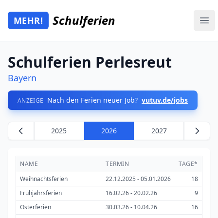
Zum Hauptinhalt springen
Schulferien
MEHR!
Mehr Schulferien
Ope
Schulferien Perlesreut
Bayern
Nach den Ferien neuer Job?
vutuv.de/jobs
ANZEIGE
2025
2026
2027
NAME
TERMIN
TAGE*
Weihnachtsferien
22.12.2025 - 05.01.2026
18
Frühjahrsferien
16.02.26 - 20.02.26
9
Osterferien
30.03.26 - 10.04.26
16