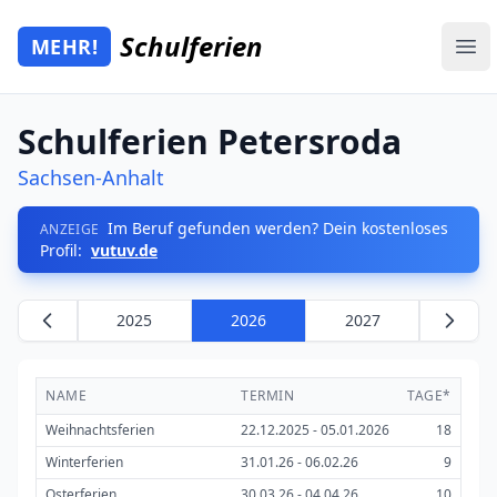
Zum Hauptinhalt springen
Schulferien
MEHR!
Mehr Schulferien
Ope
Schulferien Petersroda
Sachsen-Anhalt
Im Beruf gefunden werden? Dein kostenloses
ANZEIGE
Profil:
vutuv.de
2025
2026
2027
NAME
TERMIN
TAGE*
Weihnachtsferien
22.12.2025 - 05.01.2026
18
Winterferien
31.01.26 - 06.02.26
9
Osterferien
30.03.26 - 04.04.26
10