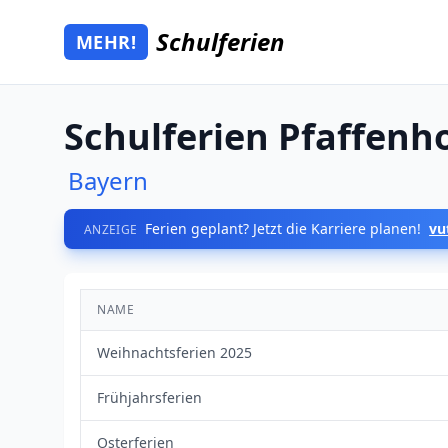
Zum Hauptinhalt springen
Schulferien
MEHR!
Mehr Schulferien
Schulferien Pfaffenh
Bayern
Ferien geplant? Jetzt die Karriere planen!
vu
ANZEIGE
NAME
Weihnachtsferien 2025
Frühjahrsferien
Osterferien