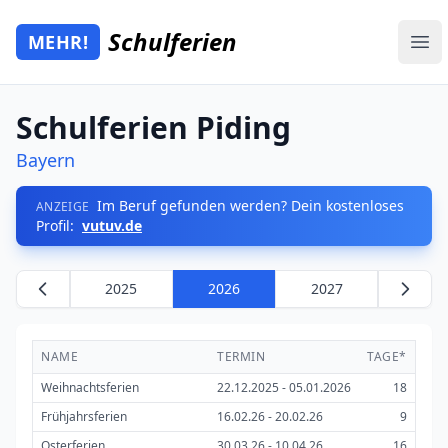
Zum Hauptinhalt springen
Schulferien
MEHR!
Mehr Schulferien
Ope
Schulferien Piding
Bayern
Im Beruf gefunden werden? Dein kostenloses
ANZEIGE
Profil:
vutuv.de
2025
2026
2027
NAME
TERMIN
TAGE*
Weihnachtsferien
22.12.2025 - 05.01.2026
18
Frühjahrsferien
16.02.26 - 20.02.26
9
Osterferien
30.03.26 - 10.04.26
16