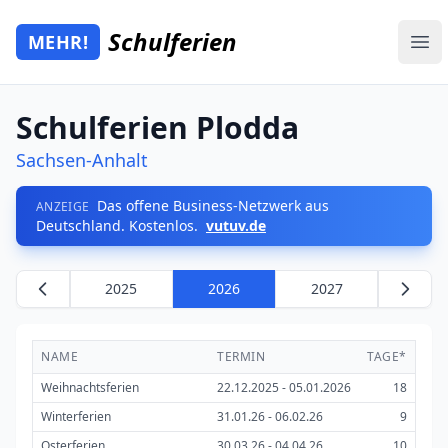
Zum Hauptinhalt springen
Schulferien
MEHR!
Mehr Schulferien
Ope
Schulferien Plodda
Sachsen-Anhalt
Das offene Business-Netzwerk aus
ANZEIGE
Deutschland. Kostenlos.
vutuv.de
2025
2026
2027
NAME
TERMIN
TAGE*
Weihnachtsferien
22.12.2025 - 05.01.2026
18
Winterferien
31.01.26 - 06.02.26
9
Osterferien
30.03.26 - 04.04.26
10