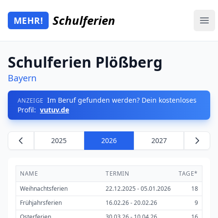
Zum Hauptinhalt springen
Schulferien
MEHR!
Mehr Schulferien
Ope
Schulferien Plößberg
Bayern
Im Beruf gefunden werden? Dein kostenloses
ANZEIGE
Profil:
vutuv.de
2025
2026
2027
NAME
TERMIN
TAGE*
Weihnachtsferien
22.12.2025 - 05.01.2026
18
Frühjahrsferien
16.02.26 - 20.02.26
9
Osterferien
30.03.26 - 10.04.26
16