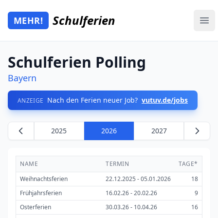
Zum Hauptinhalt springen
Schulferien
MEHR!
Mehr Schulferien
Ope
Schulferien Polling
Bayern
Nach den Ferien neuer Job?
vutuv.de/jobs
ANZEIGE
2025
2026
2027
NAME
TERMIN
TAGE*
Weihnachtsferien
22.12.2025 - 05.01.2026
18
Frühjahrsferien
16.02.26 - 20.02.26
9
Osterferien
30.03.26 - 10.04.26
16