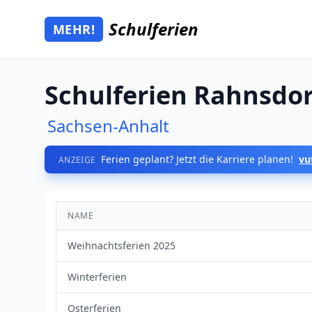
Zum Hauptinhalt springen
Schulferien
MEHR!
Mehr Schulferien
Schulferien Rahnsdor
Sachsen-Anhalt
Ferien geplant? Jetzt die Karriere planen!
vu
ANZEIGE
NAME
Weihnachtsferien 2025
Winterferien
Osterferien