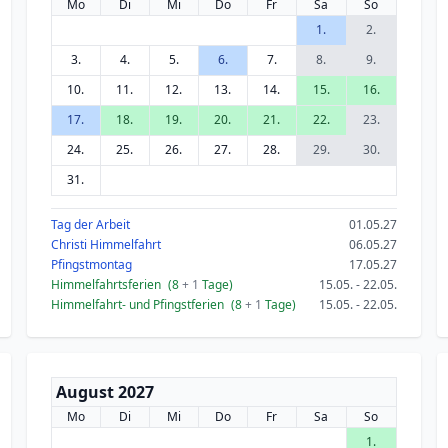
Mo
Di
Mi
Do
Fr
Sa
So
1.
2.
3.
4.
5.
6.
7.
8.
9.
10.
11.
12.
13.
14.
15.
16.
17.
18.
19.
20.
21.
22.
23.
24.
25.
26.
27.
28.
29.
30.
31.
Tag der Arbeit
01.05.27
Christi Himmelfahrt
06.05.27
Pfingstmontag
17.05.27
Himmelfahrtsferien
(8
+ 1
Tage)
15.05. - 22.05.
Himmelfahrt- und Pfingstferien
(8
+ 1
Tage)
15.05. - 22.05.
August 2027
Mo
Di
Mi
Do
Fr
Sa
So
1.