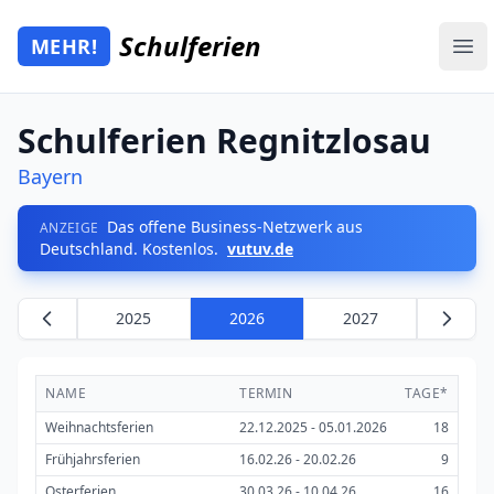
Zum Hauptinhalt springen
Schulferien
MEHR!
Mehr Schulferien
Ope
Schulferien Regnitzlosau
Bayern
Das offene Business-Netzwerk aus
ANZEIGE
Deutschland. Kostenlos.
vutuv.de
2025
2026
2027
NAME
TERMIN
TAGE*
Weihnachtsferien
22.12.2025 - 05.01.2026
18
Frühjahrsferien
16.02.26 - 20.02.26
9
Osterferien
30.03.26 - 10.04.26
16