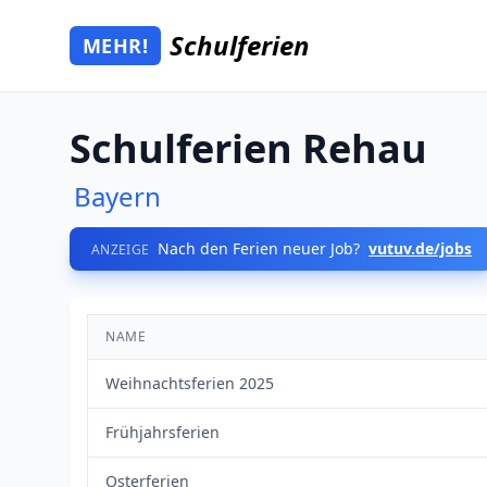
Zum Hauptinhalt springen
Schulferien
MEHR!
Mehr Schulferien
Schulferien Rehau
Bayern
Nach den Ferien neuer Job?
vutuv.de/jobs
ANZEIGE
NAME
Weihnachtsferien 2025
Frühjahrsferien
Osterferien