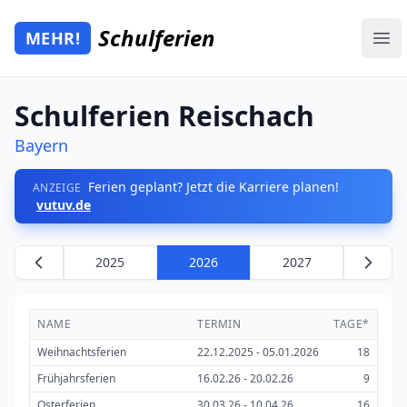
Zum Hauptinhalt springen
Schulferien
MEHR!
Mehr Schulferien
Ope
Schulferien Reischach
Bayern
Ferien geplant? Jetzt die Karriere planen!
ANZEIGE
vutuv.de
2025
2026
2027
NAME
TERMIN
TAGE*
Weihnachtsferien
22.12.2025 - 05.01.2026
18
Frühjahrsferien
16.02.26 - 20.02.26
9
Osterferien
30.03.26 - 10.04.26
16