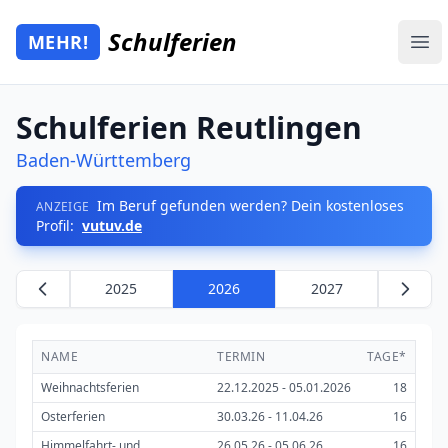
Zum Hauptinhalt springen
Schulferien
MEHR!
Mehr Schulferien
Ope
Schulferien Reutlingen
Baden-Württemberg
Im Beruf gefunden werden? Dein kostenloses
ANZEIGE
Profil:
vutuv.de
2025
2026
2027
NAME
TERMIN
TAGE*
Weihnachtsferien
22.12.2025 - 05.01.2026
18
Osterferien
30.03.26 - 11.04.26
16
Himmelfahrt- und
26.05.26 - 05.06.26
16