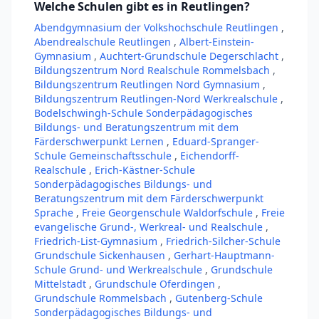
Welche Schulen gibt es in Reutlingen?
Abendgymnasium der Volkshochschule Reutlingen
,
Abendrealschule Reutlingen
,
Albert-Einstein-
Gymnasium
,
Auchtert-Grundschule Degerschlacht
,
Bildungszentrum Nord Realschule Rommelsbach
,
Bildungszentrum Reutlingen Nord Gymnasium
,
Bildungszentrum Reutlingen-Nord Werkrealschule
,
Bodelschwingh-Schule Sonderpädagogisches
Bildungs- und Beratungszentrum mit dem
Färderschwerpunkt Lernen
,
Eduard-Spranger-
Schule Gemeinschaftsschule
,
Eichendorff-
Realschule
,
Erich-Kästner-Schule
Sonderpädagogisches Bildungs- und
Beratungszentrum mit dem Färderschwerpunkt
Sprache
,
Freie Georgenschule Waldorfschule
,
Freie
evangelische Grund-, Werkreal- und Realschule
,
Friedrich-List-Gymnasium
,
Friedrich-Silcher-Schule
Grundschule Sickenhausen
,
Gerhart-Hauptmann-
Schule Grund- und Werkrealschule
,
Grundschule
Mittelstadt
,
Grundschule Oferdingen
,
Grundschule Rommelsbach
,
Gutenberg-Schule
Sonderpädagogisches Bildungs- und