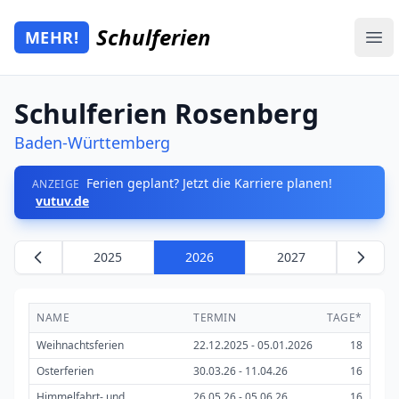
Zum Hauptinhalt springen
Schulferien
MEHR!
Mehr Schulferien
Ope
Schulferien Rosenberg
Baden-Württemberg
Ferien geplant? Jetzt die Karriere planen!
ANZEIGE
vutuv.de
2025
2026
2027
NAME
TERMIN
TAGE*
Weihnachtsferien
22.12.2025 - 05.01.2026
18
Osterferien
30.03.26 - 11.04.26
16
Himmelfahrt- und
26.05.26 - 05.06.26
16