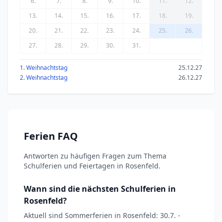
6.
7.
8.
9.
10.
11.
12.
13.
14.
15.
16.
17.
18.
19.
20.
21.
22.
23.
24.
25.
26.
27.
28.
29.
30.
31.
1. Weihnachtstag
25.12.27
2. Weihnachtstag
26.12.27
Ferien FAQ
Antworten zu häufigen Fragen zum Thema
Schulferien und Feiertagen in Rosenfeld.
Wann sind die nächsten Schulferien in
Rosenfeld?
Aktuell sind Sommerferien in Rosenfeld: 30.7. -