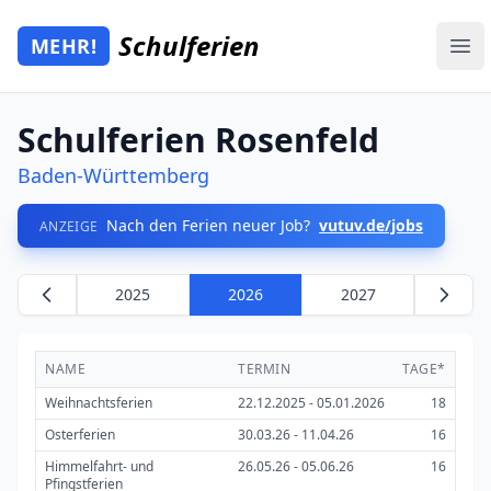
Zum Hauptinhalt springen
Schulferien
MEHR!
Mehr Schulferien
Ope
Schulferien Rosenfeld
Baden-Württemberg
Nach den Ferien neuer Job?
vutuv.de/jobs
ANZEIGE
2025
2026
2027
NAME
TERMIN
TAGE*
Weihnachtsferien
22.12.2025 - 05.01.2026
18
Osterferien
30.03.26 - 11.04.26
16
Himmelfahrt- und
26.05.26 - 05.06.26
16
Pfingstferien