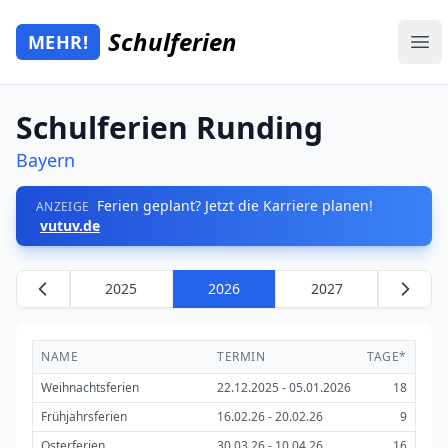
Zum Hauptinhalt springen
Schulferien
MEHR!
Mehr Schulferien
Ope
Schulferien Runding
Bayern
Ferien geplant? Jetzt die Karriere planen!
ANZEIGE
vutuv.de
2025
2026
2027
NAME
TERMIN
TAGE*
Weihnachtsferien
22.12.2025 - 05.01.2026
18
Frühjahrsferien
16.02.26 - 20.02.26
9
Osterferien
30.03.26 - 10.04.26
16