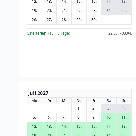
12.
13.
14.
15.
16.
17.
18.
19.
20.
21.
22.
23.
24.
25.
26.
27.
28.
29.
30.
Osterferien
(13
+ 3
Tage)
22.03. - 03.04.
Juli 2027
Mo
Di
Mi
Do
Fr
Sa
So
1.
2.
3.
4.
5.
6.
7.
8.
9.
10.
11.
12.
13.
14.
15.
16.
17.
18.
19.
20.
21.
22.
23.
24.
25.