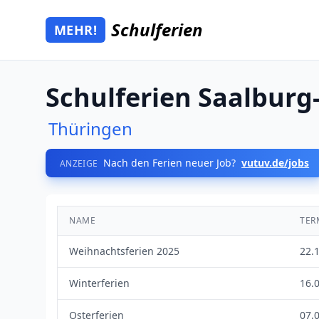
Zum Hauptinhalt springen
Schulferien
MEHR!
Mehr Schulferien
Schulferien Saalburg
Thüringen
Nach den Ferien neuer Job?
vutuv.de/jobs
ANZEIGE
NAME
TER
Weihnachtsferien 2025
22.
Winterferien
16.0
Osterferien
07.0