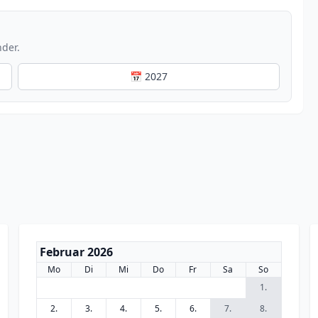
nder.
📅 2027
Februar 2026
Mo
Di
Mi
Do
Fr
Sa
So
1.
2.
3.
4.
5.
6.
7.
8.