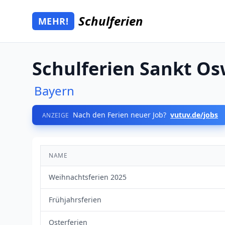
Zum Hauptinhalt springen
Schulferien
MEHR!
Mehr Schulferien
Schulferien Sankt Os
Bayern
Nach den Ferien neuer Job?
vutuv.de/jobs
ANZEIGE
NAME
Weihnachtsferien 2025
Frühjahrsferien
Osterferien