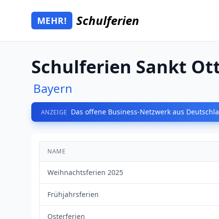
Zum Hauptinhalt springen
Schulferien
MEHR!
Mehr Schulferien
Schulferien Sankt Ott
Bayern
Das offene Business-Netzwerk aus Deutschla
ANZEIGE
NAME
Weihnachtsferien 2025
Frühjahrsferien
Osterferien