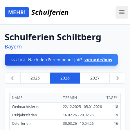
Zum Hauptinhalt springen
Schulferien
MEHR!
Mehr Schulferien
Ope
Schulferien Schiltberg
Bayern
Nach den Ferien neuer Job?
vutuv.de/jobs
ANZEIGE
2025
2026
2027
NAME
TERMIN
TAGE*
Weihnachtsferien
22.12.2025 - 05.01.2026
18
Frühjahrsferien
16.02.26 - 20.02.26
9
Osterferien
30.03.26 - 10.04.26
16