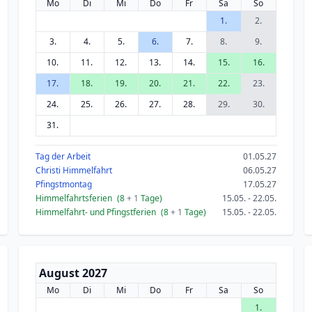
Mo
Di
Mi
Do
Fr
Sa
So
1.
2.
3.
4.
5.
6.
7.
8.
9.
10.
11.
12.
13.
14.
15.
16.
17.
18.
19.
20.
21.
22.
23.
24.
25.
26.
27.
28.
29.
30.
31.
Tag der Arbeit
01.05.27
Christi Himmelfahrt
06.05.27
Pfingstmontag
17.05.27
Himmelfahrtsferien
(8
+ 1
Tage)
15.05. - 22.05.
Himmelfahrt- und Pfingstferien
(8
+ 1
Tage)
15.05. - 22.05.
August 2027
Mo
Di
Mi
Do
Fr
Sa
So
1.