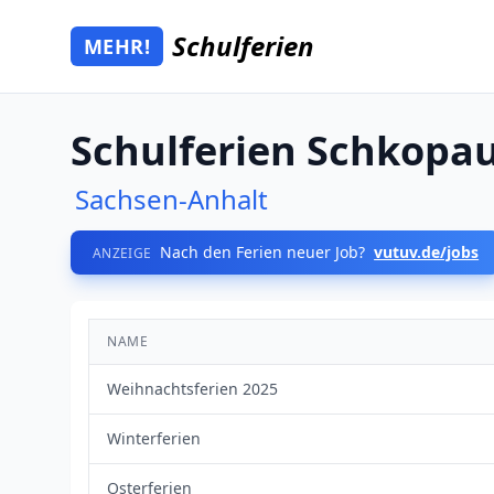
Zum Hauptinhalt springen
Schulferien
MEHR!
Mehr Schulferien
Schulferien Schkopa
Sachsen-Anhalt
Nach den Ferien neuer Job?
vutuv.de/jobs
ANZEIGE
NAME
Weihnachtsferien 2025
Winterferien
Osterferien