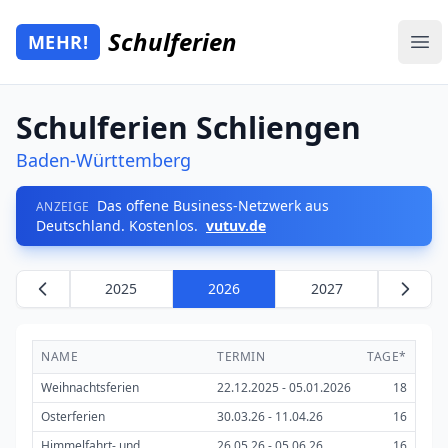
Zum Hauptinhalt springen
Schulferien
MEHR!
Mehr Schulferien
Ope
Schulferien Schliengen
Baden-Württemberg
Das offene Business-Netzwerk aus
ANZEIGE
Deutschland. Kostenlos.
vutuv.de
2025
2026
2027
NAME
TERMIN
TAGE*
Weihnachtsferien
22.12.2025 - 05.01.2026
18
Osterferien
30.03.26 - 11.04.26
16
Himmelfahrt- und
26.05.26 - 05.06.26
16