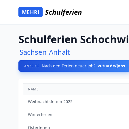
Zum Hauptinhalt springen
Schulferien
MEHR!
Mehr Schulferien
Schulferien Schochwi
Sachsen-Anhalt
Nach den Ferien neuer Job?
vutuv.de/jobs
ANZEIGE
NAME
Weihnachtsferien 2025
Winterferien
Osterferien