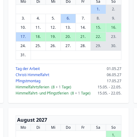
Mo
Di
Mi
Do
Fr
Sa
So
1.
2.
3.
4.
5.
6.
7.
8.
9.
10.
11.
12.
13.
14.
15.
16.
17.
18.
19.
20.
21.
22.
23.
24.
25.
26.
27.
28.
29.
30.
31.
Tag der Arbeit
01.05.27
Christi Himmelfahrt
06.05.27
Pfingstmontag
17.05.27
Himmelfahrtsferien
(8
+ 1
Tage)
15.05. - 22.05.
Himmelfahrt- und Pfingstferien
(8
+ 1
Tage)
15.05. - 22.05.
August 2027
Mo
Di
Mi
Do
Fr
Sa
So
1.