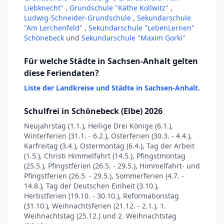
Liebknecht"
,
Grundschule "Käthe Kollwitz"
,
Ludwig-Schneider-Grundschule
,
Sekundarschule
"Am Lerchenfeld"
,
Sekundarschule "LebenLernen"
Schönebeck
und
Sekundarschule "Maxim Gorki"
Für welche Städte in Sachsen-Anhalt gelten
diese Feriendaten?
Liste der Landkreise und Städte in Sachsen-Anhalt.
Schulfrei in Schönebeck (Elbe) 2026
Neujahrstag (1.1.), Heilige Drei Könige (6.1.),
Winterferien (31.1. - 6.2.), Osterferien (30.3. - 4.4.),
Karfreitag (3.4.), Ostermontag (6.4.), Tag der Arbeit
(1.5.), Christi Himmelfahrt (14.5.), Pfingstmontag
(25.5.), Pfingstferien (26.5. - 29.5.), Himmelfahrt- und
Pfingstferien (26.5. - 29.5.), Sommerferien (4.7. -
14.8.), Tag der Deutschen Einheit (3.10.),
Herbstferien (19.10. - 30.10.), Reformationstag
(31.10.), Weihnachtsferien (21.12. - 2.1.), 1.
Weihnachtstag (25.12.) und 2. Weihnachtstag