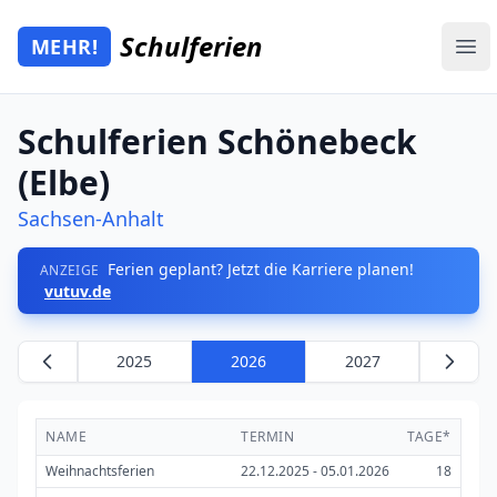
Zum Hauptinhalt springen
Schulferien
MEHR!
Mehr Schulferien
Ope
Schulferien Schönebeck
(Elbe)
Sachsen-Anhalt
Ferien geplant? Jetzt die Karriere planen!
ANZEIGE
vutuv.de
2025
2026
2027
NAME
TERMIN
TAGE*
Weihnachtsferien
22.12.2025 - 05.01.2026
18