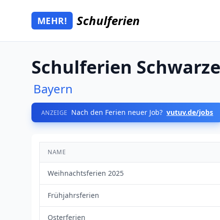
Zum Hauptinhalt springen
Schulferien
MEHR!
Mehr Schulferien
Schulferien Schwarz
Bayern
Nach den Ferien neuer Job?
vutuv.de/jobs
ANZEIGE
NAME
Weihnachtsferien 2025
Frühjahrsferien
Osterferien