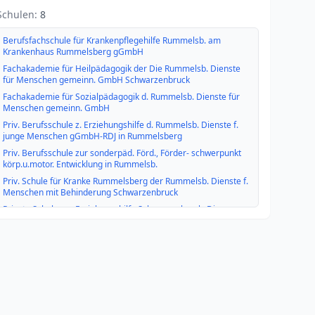
Schulen:
8
Berufsfachschule für Krankenpflegehilfe Rummelsb. am
Krankenhaus Rummelsberg gGmbH
Fachakademie für Heilpädagogik der Die Rummelsb. Dienste
für Menschen gemeinn. GmbH Schwarzenbruck
Fachakademie für Sozialpädagogik d. Rummelsb. Dienste für
Menschen gemeinn. GmbH
Priv. Berufsschule z. Erziehungshilfe d. Rummelsb. Dienste f.
junge Menschen gGmbH-RDJ in Rummelsberg
Priv. Berufsschule zur sonderpäd. Förd., Förder- schwerpunkt
körp.u.motor. Entwicklung in Rummelsb.
Priv. Schule für Kranke Rummelsberg der Rummelsb. Dienste f.
Menschen mit Behinderung Schwarzenbruck
Private Schule zur Erziehungshilfe Schwarzenbruck, Die
Rummelsb. Dienste f. junge Menschen gGmbH-RDJ
Volksschule Schwarzenbruck