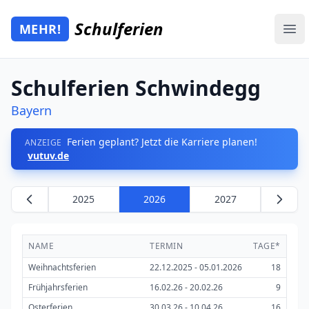
Zum Hauptinhalt springen
Schulferien
MEHR!
Mehr Schulferien
Ope
Schulferien Schwindegg
Bayern
Ferien geplant? Jetzt die Karriere planen!
ANZEIGE
vutuv.de
2025
2026
2027
NAME
TERMIN
TAGE*
Weihnachtsferien
22.12.2025 - 05.01.2026
18
Frühjahrsferien
16.02.26 - 20.02.26
9
Osterferien
30.03.26 - 10.04.26
16