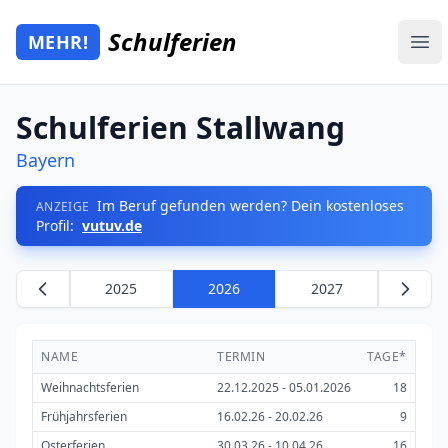
Zum Hauptinhalt springen
Schulferien
MEHR!
Mehr Schulferien
Ope
Schulferien Stallwang
Bayern
Im Beruf gefunden werden? Dein kostenloses
ANZEIGE
Profil:
vutuv.de
2025
2026
2027
NAME
TERMIN
TAGE*
Weihnachtsferien
22.12.2025 - 05.01.2026
18
Frühjahrsferien
16.02.26 - 20.02.26
9
Osterferien
30.03.26 - 10.04.26
16