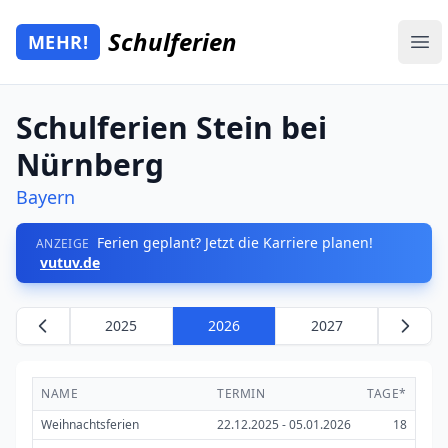
Zum Hauptinhalt springen
Schulferien
MEHR!
Mehr Schulferien
Ope
Schulferien Stein bei
Nürnberg
Bayern
Ferien geplant? Jetzt die Karriere planen!
ANZEIGE
vutuv.de
2025
2026
2027
NAME
TERMIN
TAGE*
Weihnachtsferien
22.12.2025 - 05.01.2026
18