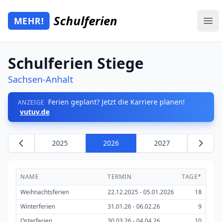
Zum Hauptinhalt springen
Schulferien
MEHR!
Mehr Schulferien
Ope
Schulferien Stiege
Sachsen-Anhalt
Ferien geplant? Jetzt die Karriere planen!
ANZEIGE
vutuv.de
2025
2026
2027
NAME
TERMIN
TAGE*
Weihnachtsferien
22.12.2025 - 05.01.2026
18
Winterferien
31.01.26 - 06.02.26
9
Osterferien
30.03.26 - 04.04.26
10