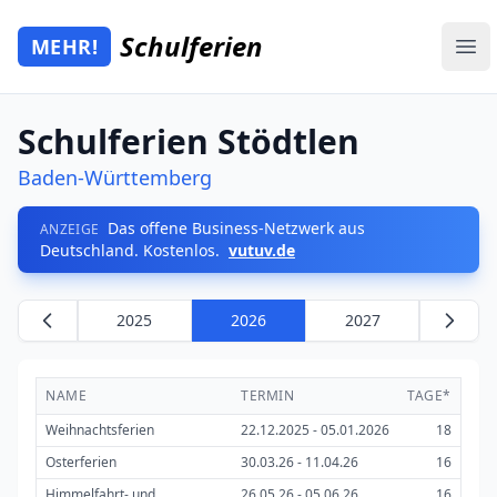
Zum Hauptinhalt springen
Schulferien
MEHR!
Mehr Schulferien
Ope
Schulferien Stödtlen
Baden-Württemberg
Das offene Business-Netzwerk aus
ANZEIGE
Deutschland. Kostenlos.
vutuv.de
2025
2026
2027
NAME
TERMIN
TAGE*
Weihnachtsferien
22.12.2025 - 05.01.2026
18
Osterferien
30.03.26 - 11.04.26
16
Himmelfahrt- und
26.05.26 - 05.06.26
16