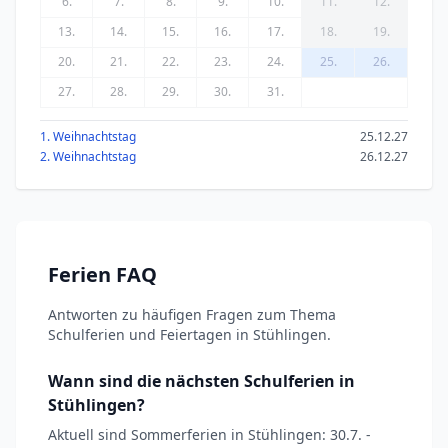
6.
7.
8.
9.
10.
11.
12.
13.
14.
15.
16.
17.
18.
19.
20.
21.
22.
23.
24.
25.
26.
27.
28.
29.
30.
31.
1. Weihnachtstag
25.12.27
2. Weihnachtstag
26.12.27
Ferien FAQ
Antworten zu häufigen Fragen zum Thema
Schulferien und Feiertagen in Stühlingen.
Wann sind die nächsten Schulferien in
Stühlingen?
Aktuell sind Sommerferien in Stühlingen: 30.7. -