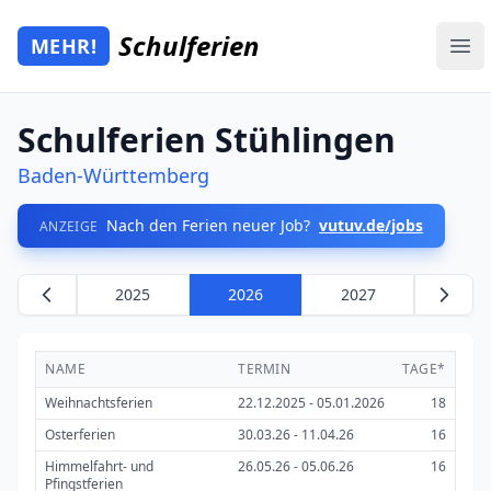
Zum Hauptinhalt springen
Schulferien
MEHR!
Mehr Schulferien
Ope
Schulferien Stühlingen
Baden-Württemberg
Nach den Ferien neuer Job?
vutuv.de/jobs
ANZEIGE
2025
2026
2027
NAME
TERMIN
TAGE*
Weihnachtsferien
22.12.2025 - 05.01.2026
18
Osterferien
30.03.26 - 11.04.26
16
Himmelfahrt- und
26.05.26 - 05.06.26
16
Pfingstferien