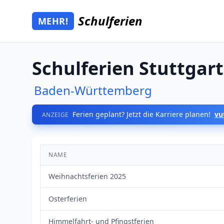
Zum Hauptinhalt springen
Schulferien
MEHR!
Mehr Schulferien
Schulferien Stuttgar
Baden-Württemberg
Ferien geplant? Jetzt die Karriere planen!
vu
ANZEIGE
NAME
Weihnachtsferien 2025
Osterferien
Himmelfahrt- und Pfingstferien